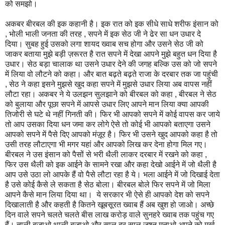
को समझो।
अकबर बीरबल की इक कहानी है। इक रात को इक सीधे साधे शरीफ इंसान को
, भोली भाली जनता की तरह , सपने में इक सेठ जी ने ढेर सा धन उधार दे
दिया। सुबह हुई उसको लगा शायद ख्वाब सच होगा और उसने सेठ जी को
जाकर बताया मुझे बड़ी ज़रूरत है रात सपने में देखा आपने मुझे बहुत धन दिया है
उधार। सेठ बड़ा चालाक था उसने उधार देने की जगह बल्कि उस को जो सपने
में लिया वो लौटने को कहा। और बात बढ़ते बढ़ते राजा के दरबार तक जा पहुंची
, सेठ ने कहा इसने मुझसे खुद कहा सपने में मुझसे उधार लिया अब वापस नहीं
लौटा रहा। अकबर ने ये उलझन सुलझाने को बीरबल को कहा , बीरबल ने सेठ
को बुलाया और पूछा सपने में आपसे उधार लिए आपने मान लिया क्या आपकी
तिजोरी से घटे थे नहीं गिनती की। फिर भी आपको सपने में कोई वापस कर जाये
तो आप उसका दिया धन जमा कर लोगे ऐसे तो कोई भी आपको बताएगा उसने
आपको सपने में पैसे दिए आपको मंज़ूर है। फिर भी उसने खुद आपको कहा है तो
उसी तरह लौटाएगा भी मगर यहां और आपको लिख कर देना होगा मिल गए।
बीरबल ने उस इंसान को पैसों से भरी थैली लाकर दरबार में रखने को कहा ,
फिर उस थैली को इक आईने के सामने रखा और कहा देखो आईने में जो थैली है
आप उसे उठा लो आपके हैं वो पैसे लौटा रहा है ये। भला आईने में जो दिखाई देता
है उसे कोई कैसे ले सकता है सेठ बोला। बीरबल बोले फिर सपने में जो मिला
आपने कैसे मान लिया दिया था। ये सरकार भी ऐसे ही आपको देश को सपने
दिखालाती है और कहती है कितने खूबसूरत ख्वाब हैं अब खुश हो जाओ। अच्छे
दिन वाले सपने चलते चलते बीस लाख करोड़ वाले सुनहरे ख्वाब तक पहुंच गए
हैं। ताली बजाओ थाली बजाओ और साल दर साल जश्न मनाओ अपने को मूर्ख