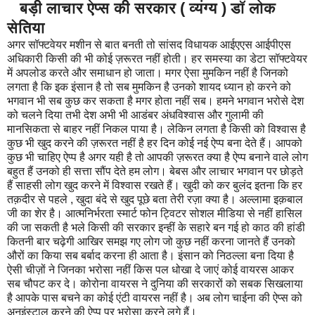
बड़ी लाचार ऐप्स की सरकार ( व्यंग्य ) डॉ लोक
सेतिया
अगर सॉफ्टवेयर मशीन से बात बनती तो सांसद विधायक आईएएस आईपीएस
अधिकारी किसी की भी कोई ज़रूरत नहीं होती। हर समस्या का डेटा सॉफ्टवेयर
में अपलोड करते और समाधान हो जाता। मगर ऐसा मुमकिन नहीं है जिनको
लगता है कि इक इंसान है तो सब मुमकिन है उनको शायद ध्यान हो करने को
भगवान भी सब कुछ कर सकता है मगर होता नहीं सब। हमने भगवान भरोसे देश
को चलने दिया तभी देश अभी भी आडंबर अंधविश्वास और गुलामी की
मानसिकता से बाहर नहीं निकल पाया है। लेकिन लगता है किसी को विश्वास है
कुछ भी खुद करने की ज़रूरत नहीं है हर दिन कोई नई ऐप्प बना देते हैं। आपको
कुछ भी चाहिए ऐप्प है अगर यही है तो आपकी ज़रूरत क्या है ऐप्प बनाने वाले लोग
बहुत हैं उनको ही सत्ता सौंप देते हम लोग। बेबस और लाचार भगवान पर छोड़ते
हैं साहसी लोग खुद करने में विश्वास रखते हैं। खुदी को कर बुलंद इतना कि हर
तक़दीर से पहले , खुदा बंदे से खुद पूछे बता तेरी रज़ा क्या है। अल्लामा इक़बाल
जी का शेर है। आत्मनिर्भरता स्मार्ट फोन ट्विटर सोशल मीडिया से नहीं हासिल
की जा सकती है भले किसी की सरकार इन्हीं के सहारे बन गई हो काठ की हांडी
कितनी बार चढ़ेगी आखिर समझ गए लोग जो कुछ नहीं करना जानते हैं उनको
औरों का किया सब बर्बाद करना ही आता है। इंसान को निठल्ला बना दिया है
ऐसी चीज़ों ने जिनका भरोसा नहीं किस पल धोखा दे जाएं कोई वायरस आकर
सब चौपट कर दे। कोरोना वायरस ने दुनिया की सरकारों को सबक सिखलाया
है आपके पास बचने का कोई एंटी वायरस नहीं है। अब लोग चाईना की ऐप्स को
अनइंस्टाल करने की ऐप्प पर भरोसा करने लगे हैं।