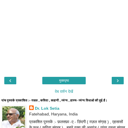
‹
›
मुख्यपृष्ठ
वेब वर्शन देखें
पांच पुस्तकें प्रकाशित :- ग़ज़ल , कविता , कहानी , व्यंग्य , हास्य- व्यंग्य विधाओं की हुई हैं।
Dr. Lok Setia
Fatehabad, Haryana, India
प्रकाशित पुस्तकें :- फ़लसफ़ा -ए - ज़िंदगी ( ग़ज़ल संग्रह ) , एहसासों
के फूल ( कविता संग्रह ) , हमारे वक़्त की अनुगूंज ( व्यंग्य रचना संग्रह