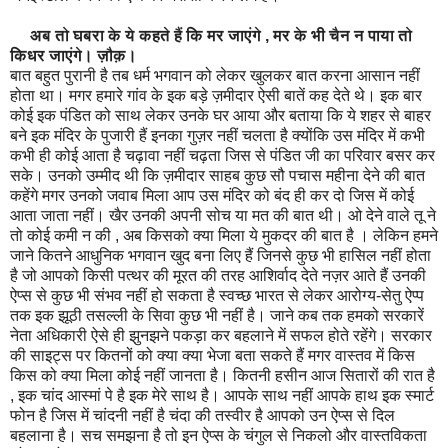
अब तो घबरा के ये कहते हैं कि मर जाएंगे , मर के भी चैन न पाया तो
किधर जाएंगे। ज़ौक़।
बात बहुत पुरानी है तब धर्म भगवान को लेकर खुलकर बात करना आसान नहीं
होता था। मगर हमारे गांव के इक बड़े ज़मीदार ऐसी बातें कह देते थे। इक बार
कोई इक पंडित को साथ लेकर उनके घर आया और बताया कि ये शहर से बाहर
बने इक मंदिर के पुजारी हैं इनका गुज़र नहीं चलता है क्योंकि उस मंदिर में कभी
कभी ही कोई आता है चढ़ावा नहीं चढ़ता जिस से पंडित जी का परिवार बसर कर
सके। उनको उम्मीद थी कि ज़मीदार साहब कुछ सौ पचास महीना देने की बात
कहेंगे मगर उनको जवाब मिला आप उस मंदिर को बंद ही कर दो जिस में कोई
आता जाता नहीं। खैर उनकी अपनी सोच या मत की बात थी। ओ देने वाले तू ने
तो कोई कमी न की , अब किसको क्या मिला ये मुकदर की बात है । लेकिन हमने
जाने कितने आधुनिक भगवान खुद बना लिए हैं जिनसे कुछ भी हासिल नहीं होता
है जो आपको किसी पत्थर की मूरत की तरह आशिर्वाद देते नज़र आते हैं उनकी
ऐप्स से कुछ भी संभव नहीं हो सकता है स्वच्छ भारत से लेकर आरोग्य-सेतु ऐप्प
तक इक झूठी तसल्ली के सिवा कुछ भी नहीं है। जाने कब तक हमको सरकारें
नेता अधिकारी ऐसे ही झुनझने पकड़ा कर बहलाने में सफल होते रहेंगे। सरकार
की साइट्स पर कितनों को क्या क्या भेजा बता सकते हैं मगर वास्तव में किस
किस को क्या मिला कोई नहीं जानता है। कितनी हसीन आज सितारों की रात है
, इक चांद आस्मां पे है इक मेरे साथ है। आपके साथ नहीं आपके हाथ इक स्मार्ट
फोन है जिस में चांदनी नहीं है चंदा की तस्वीर है आपको उन ऐप्स से दिल
बहलाना है। सच समझना है तो इन ऐप्स के चंगुल से निकलो और वास्तविकता